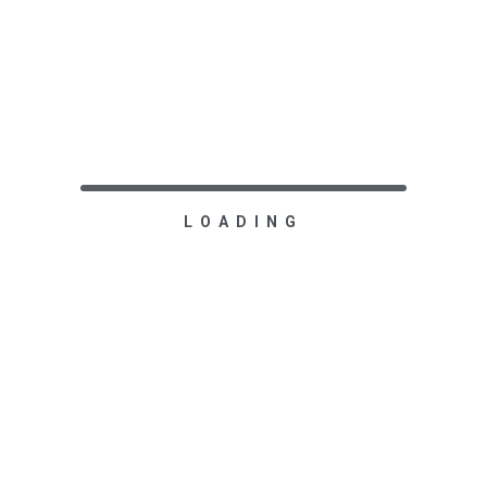
ía privada y disfruten de todas las fotos que cuentan su historia
LOADING
te! Aquí encontrarán todas las fotos donde fueron protagonistas